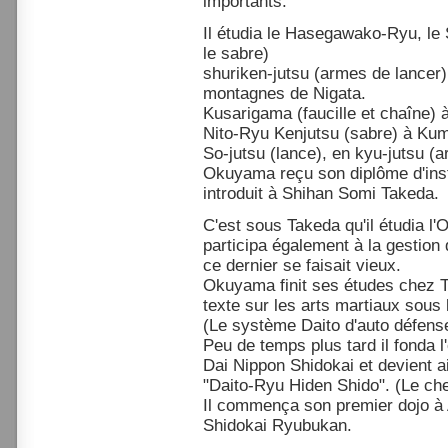
importants.
Il étudia le Hasegawako-Ryu, le S
le sabre)
shuriken-jutsu (armes de lancer) 
montagnes de Nigata.
Kusarigama (faucille et chaîne) à
Nito-Ryu Kenjutsu (sabre) à Ku
So-jutsu (lance), en kyu-jutsu (
Okuyama reçu son diplôme d'inst
introduit à Shihan Somi Takeda.
C'est sous Takeda qu'il étudia l'
participa également à la gestion 
ce dernier se faisait vieux.
Okuyama finit ses études chez T
texte sur les arts martiaux sous 
(Le système Daito d'auto défense
Peu de temps plus tard il fonda 
Dai Nippon Shidokai et devient ai
"Daito-Ryu Hiden Shido". (Le ch
Il commença son premier dojo à 
Shidokai Ryubukan.