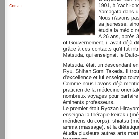
1901, à Yachi-ch
Contact
Yamagata dans un
Nous n'avons pas
sa jeunesse, sinon
étudia la médicine
A 26 ans, après 3
of Gouvernement, il avait déjà di
grâce à ces contacts qu'il fut in
Matsuda, qui enseignait le Daito
Matsuda, était un descendant en 
Ryu, Shihan Somi Takeda. Il tr
d'excellence et lui enseigna tou
Comme nous l'avons déjà mentio
praticien de la médecine orientale
nombreux voyages pour parfaire
éminents professeurs.
Le premier était Ryozan Hirayama,
enseigna la thérapie keiraku (méd
méridiens du corps), shiatsu (mé
amma (massage), et la diététiq
étudia plusieurs autres arts ma