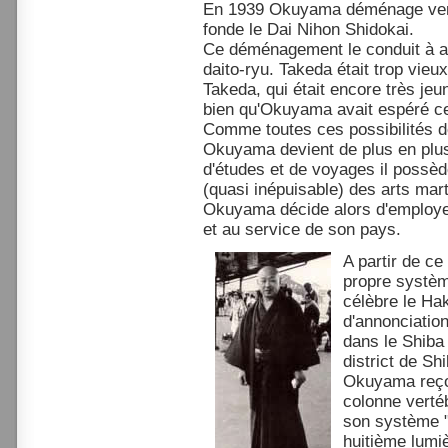
En 1939 Okuyama déménage vers 
fonde le Dai Nihon Shidokai.
Ce déménagement le conduit à ab
daito-ryu. Takeda était trop vieu
Takeda, qui était encore très je
bien qu'Okuyama avait espéré ce
Comme toutes ces possibilités 
Okuyama devient de plus en plus
d'études et de voyages il possè
(quasi inépuisable) des arts mar
Okuyama décide alors d'employe
et au service de son pays.
A partir de 
propre systè
célèbre le Ha
d'annonciatio
dans le Shiba
district de Sh
Okuyama reçoi
colonne verté
son système "
huitième lumi