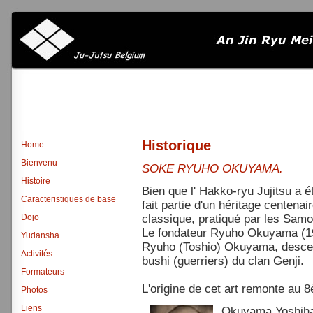
Historique
Home
Bienvenu
SOKE RYUHO OKUYAMA.
Histoire
Bien que l' Hakko-ryu Jujitsu a é
Caracteristiques de base
fait partie d'un héritage centenai
Dojo
classique, pratiqué par les Samo
Le fondateur Ryuho Okuyama (190
Yudansha
Ryuho (Toshio) Okuyama, descen
Activités
bushi (guerriers) du clan Genji.
Formateurs
L'origine de cet art remonte au 
Photos
Liens
Okuyama Yoshihara